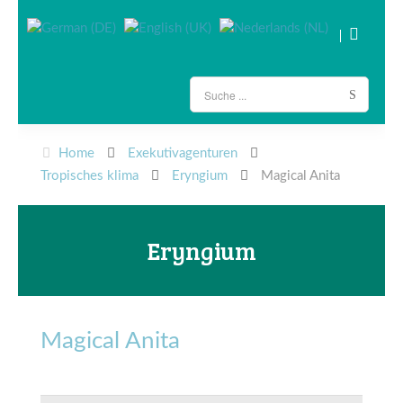
Home
Exekutivagenturen
Tropisches klima
Eryngium
Magical Anita
Eryngium
Magical Anita