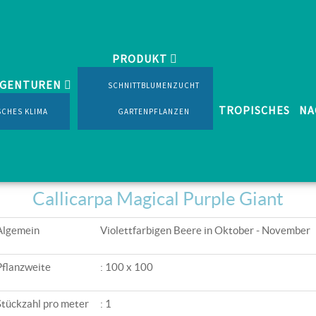
PRODUKT
Callicarpa Magical Purple Giant
AGENTUREN
SCHNITTBLUMENZUCHT
TROPISCHES
NA
SCHES KLIMA
GARTENPFLANZEN
Callicarpa
Callicarpa Magical Purple Giant
Algemein
Violettfarbigen Beere in Oktober - November
Pflanzweite
: 100 x 100
Stückzahl pro meter
: 1