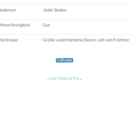
Bodenart
: Jeder Boden
Winterfestigkeit
: Gut
Merkmale
: Große violettfarbene Beere, voll von Früchten
Callicarpa