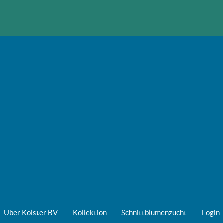
Über Kolster BV
Kollektion
Schnittblumenzucht
Login