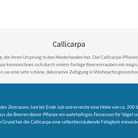
Callicarpa
pa, die ihren Ursprung in den Niederlanden hat. Die Callicarpa-Pflanz
nze kennzeichnet sich durch violett-farbige Beerentrauben mit mag
st sie eine sehr schöne, dekorative Zufügung in Weihnachtsgestecke
des Zeitraums Juni bis Ende Juli und erreicht eine Höhe von ca. 200 
ss die Beeren dieser Pflanze ein wahrhaftiges Festessen für Vögel sin
m Grund hat die Callicarpa eine selbstbestäubende Fähigkeit entwicke