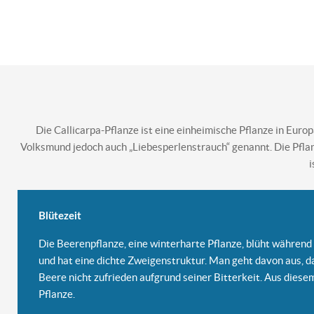
Die Callicarpa-Pflanze ist eine einheimische Pflanze in Euro
Volksmund jedoch auch „Liebesperlenstrauch“ genannt. Die Pfla
i
Blütezeit
Die Beerenpflanze, eine winterharte Pflanze, blüht während 
und hat eine dichte Zweigenstruktur. Man geht davon aus, da
Beere nicht zufrieden aufgrund seiner Bitterkeit. Aus diese
Pflanze.