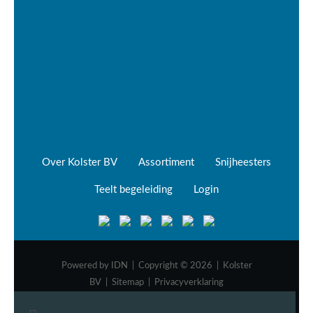
Over Kolster BV
Assortiment
Snijheesters
Teelt begeleiding
Login
Powered by
IDN
| Copyright © 2026 | Kolster
BV |
Sitemap
|
Privacyverklaring