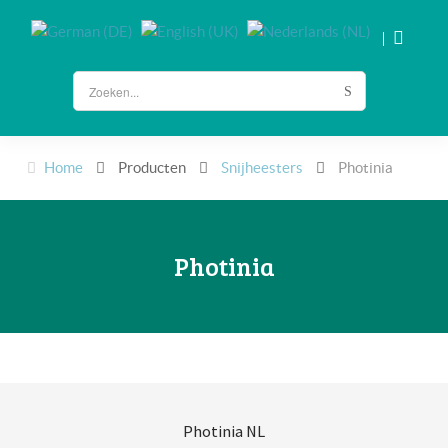
Home
Producten
Snijheesters
Photinia
Photinia
Photinia NL