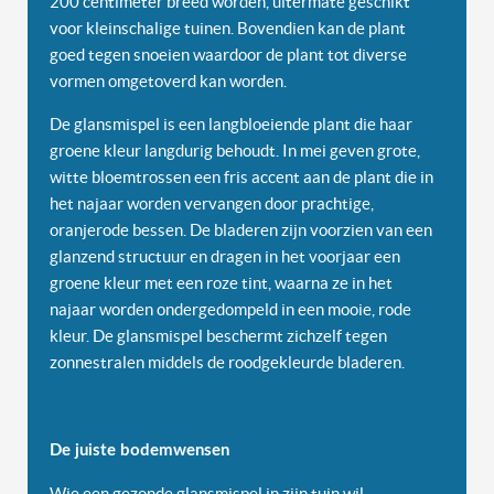
200 centimeter breed worden, uitermate geschikt
voor kleinschalige tuinen. Bovendien kan de plant
goed tegen snoeien waardoor de plant tot diverse
vormen omgetoverd kan worden.
De glansmispel is een langbloeiende plant die haar
groene kleur langdurig behoudt. In mei geven grote,
witte bloemtrossen een fris accent aan de plant die in
het najaar worden vervangen door prachtige,
oranjerode bessen. De bladeren zijn voorzien van een
glanzend structuur en dragen in het voorjaar een
groene kleur met een roze tint, waarna ze in het
najaar worden ondergedompeld in een mooie, rode
kleur. De glansmispel beschermt zichzelf tegen
zonnestralen middels de roodgekleurde bladeren.
De juiste bodemwensen
Wie een gezonde glansmispel in zijn tuin wil