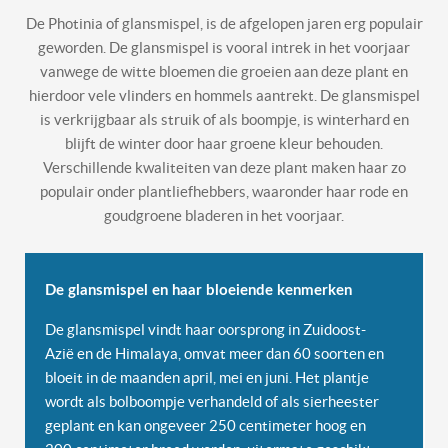
De Photinia of glansmispel, is de afgelopen jaren erg populair
geworden. De glansmispel is vooral intrek in het voorjaar
vanwege de witte bloemen die groeien aan deze plant en
hierdoor vele vlinders en hommels aantrekt. De glansmispel
is verkrijgbaar als struik of als boompje, is winterhard en
blijft de winter door haar groene kleur behouden.
Verschillende kwaliteiten van deze plant maken haar zo
populair onder plantliefhebbers, waaronder haar rode en
goudgroene bladeren in het voorjaar.
De glansmispel en haar bloeiende kenmerken
De glansmispel vindt haar oorsprong in Zuidoost-
Azië en de Himalaya, omvat meer dan 60 soorten en
bloeit in de maanden april, mei en juni. Het plantje
wordt als bolboompje verhandeld of als sierheester
geplant en kan ongeveer 250 centimeter hoog en