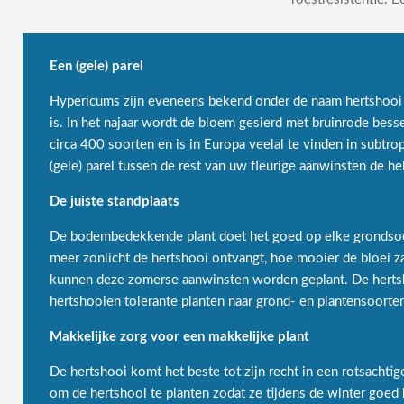
Een (gele) parel
Hypericums zijn eveneens bekend onder de naam hertshooi en
is. In het najaar wordt de bloem gesierd met bruinrode bes
circa 400 soorten en is in Europa veelal te vinden in sub
(gele) parel tussen de rest van uw fleurige aanwinsten de h
De juiste standplaats
De bodembedekkende plant doet het goed op elke grondsoort
meer zonlicht de hertshooi ontvangt, hoe mooier de bloei 
kunnen deze zomerse aanwinsten worden geplant. De hertsho
hertshooien tolerante planten naar grond- en plantensoor
Makkelijke zorg voor een makkelijke plant
De hertshooi komt het beste tot zijn recht in een rotsachti
om de hertshooi te planten zodat ze tijdens de winter goed 