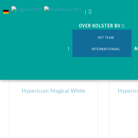
OVER KOLSTER BV
Home
Producten
Snijheesters
Hypericum
HET TEAM
A
INTERNATIONAAL
Hypericum Magical White
Hyperic