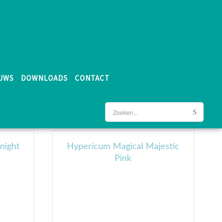
UWS
DOWNLOADS
CONTACT
night
Hypericum Magical Majestic
Pink