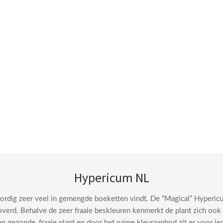
Hypericum NL
dig zeer veel in gemengde boeketten vindt. De “Magical” Hypericum
verd. Behalve de zeer fraaie beskleuren kenmerkt de plant zich ook 
en gezonde, fraaie plant en door het ruime kleuraanbod zit er voor ie