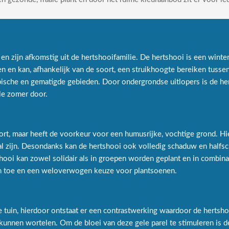
 zijn afkomstig uit de hertshooifamilie. De hertshooi is een winter
sen en kan, afhankelijk van de soort, een struikhoogte bereiken tuss
tropische en gematigde gebieden. Door ondergrondse uitlopers is de
ele zomer door.
, maar heeft de voorkeur voor een humusrijke, vochtige grond. Hier
zal zijn. Desondanks kan de hertshooi ook volledig schaduw en hal
oi kan zowel solidair als in groepen worden geplant en in combinati
ten toe en een weloverwogen keuze voor plantsoenen.
ge tuin, hierdoor ontstaat er een contrastwerking waardoor de hertsho
kunnen wortelen. Om de bloei van deze gele parel te stimuleren is de