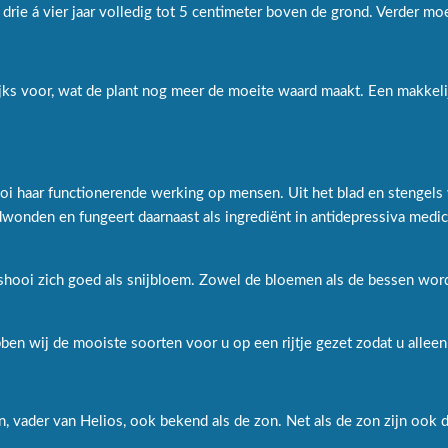
drie á vier jaar volledig tot 5 centimeter boven de grond. Verder 
jks voor, wat de plant nog meer de moeite waard maakt. Een makkelij
oi haar functionerende werking op mensen. Uit het blad en stengels 
onden en fungeert daarnaast als ingrediënt in antidepressiva medi
tshooi zich goed als snijbloem. Zowel de bloemen als de bessen wor
en wij de mooiste soorten voor u op een rijtje gezet zodat u alleen
, vader van Helios, ook bekend als de zon. Net als de zon zijn ook